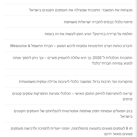
​מנצחות את המשבר: התוכנית שמצילה את העסקים הקטנים בישראל
פיתוח כלכלי כבסיס לחברה ישראלית משותפת
חולמת על קריירה בהייטק? הגיע הזמן לעשות את זה באמת
חיברנו כוחות ויצרנו הזדמנויות עסקיות לרכש המגוון – חברת החשמל & Wesource
התוכנית הכלכלית ל־2026: כך היא עלולה להעמיק פערים – וכך ניתן להפוך אותה
למנוע צמיחה חברתי־כלכלי
מהקורונה ועד חרבות ברזל: ממשבר כלכלי ליציבות וגדילה עסקית משמעותית
קריאה להתגייסות לחיזוק החוסן האישי – הכלכלי ומניעת התפרקות עסקים קטנים
קיימים
בנק הפועלים ועמותת יסמין שותפות אסטרטגית להצלחתם של העסקים הקטנים
בישראל
תו 8 לעסקים פגועים כתוצאה מהמלחמה, יוזמה ייעודית לתמיכה ולרכישה מעסקים
פגועים מאזור דרום