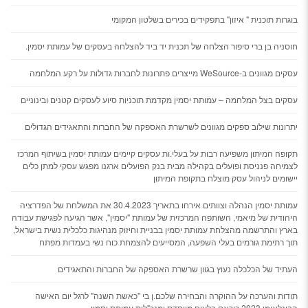
בוגרות תוכנית " איזון" בתפקידים בכירים בשלטון המקומי
חוסניה בן ברי סיפור הצלחה של תכנית יד ביד להצלחה בעסקים של עמותת יסמין.
עסקים מגוונים ב-WeSource מייצרים פתרונות לחברות גדולות על רקע המלחמה
עסקים בצל המלחמה – עמותת יסמין מקדמת תוכניות סיוע לעסקים קטנים ובינוניים
יתרונות שילוב ספקים מגוונים לשרשרת האספקה של החברות והתאגידים הגדולים
תקופה המיתון משפיעה רבות על בעלי.ות עסקים קיימים עמותת יסמין בשיתוף המרכז
לצמיחה פנניסת ופועלים בקהילה מבית בנק הפועלים ארגנו מפגש עסקי למתן כלים
יישומים לניהול עסק מוצלח בתקופת המיתון
עמותת יסמין הנהלה וצוותים אירחו בתאריך 30.4.2023 את המשלחת של הפדרציה
היהודית של מיאמי, השותפה המרכזית של עמותת "יסמין", אשר הגיעה לפגישת עבודה
בארץ והתרשמה מהצלחת עמותת יסמין בבניית וחיזוק מנהיגות כלכלית נשית בישראל,
תוך רתימת גורמים בעלי השפעה, המסייעים להצמחת כוח נשי בעמדות מפתח
העתיד של הכלכלה נעוץ בגוון שרשרת האספקה של החברות והתאגידים
תודות והערכה על ההוקרה והבחירה שלכם.ן בי "כאשת השנה" לרגל יום האישה
הבינלאומי 2023 כיראם בלעום מייסדת ומנכ"לית עמותת יסמין