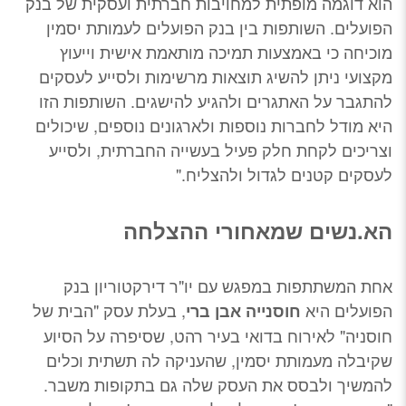
הוא דוגמה מופתית למחויבות חברתית ועסקית של בנק
הפועלים. השותפות בין בנק הפועלים לעמותת יסמין
מוכיחה כי באמצעות תמיכה מותאמת אישית וייעוץ
מקצועי ניתן להשיג תוצאות מרשימות ולסייע לעסקים
להתגבר על האתגרים ולהגיע להישגים. השותפות הזו
היא מודל לחברות נוספות ולארגונים נוספים, שיכולים
וצריכים לקחת חלק פעיל בעשייה החברתית, ולסייע
לעסקים קטנים לגדול ולהצליח."
הא.נשים שמאחורי ההצלחה
אחת המשתתפות במפגש עם יו"ר דירקטוריון בנק
הפועלים היא
, בעלת עסק "הבית של
חוסנייה אבן ברי
חוסניה" לאירוח בדואי בעיר רהט, שסיפרה על הסיוע
שקיבלה מעמותת יסמין, שהעניקה לה תשתית וכלים
להמשיך ולבסס את העסק שלה גם בתקופות משבר.