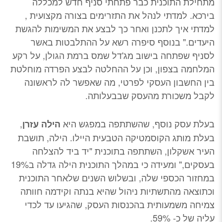
מתחילת התוכנית כבר פתחתי סניף חדש למכללה
בירכא. למדתי לנהל את התזרימים בצורה מקצועית ,
למדתי איך לתכנן ואחר כך לבצע את המשימות להגשת
היעדים." בנוסף סיפרה רשא על ההתלבטות באשר
לסניף שפתחה בישוב מג'דל שמס ברמת הגולן, על רקע
המלחמה בצפון, וכן על ההחלטה לבצע הפרדה מוחלטת
בין החשבון העסקי לפרטי, מה שאפשר לה לראשונה
לקבל משכורת מהעסק שבבעלותה.
בעלת עסק נוסף, שהשתתפה במפגש היא
,
הילה עזרן
בעלת מותג הקוסמטיקה הטבעית היילו. הילה, תושבת
העיר אשקלון, השתתפה בתוכנית "יד ביד להצלחה
בעסקים," ומעידה כי במהלך התוכנית הילה גדלה ב19%
במחזור הכספי שלה, ובשלוש השנים שלאחר התוכנית
וכתוצאה מהתשתיות ניהול שהיא בנתה וקידמה חוותה
צמיחה משמעותית בהכנסות העסק, שהגיעו עד לכדי
עליה של כ- 59%.