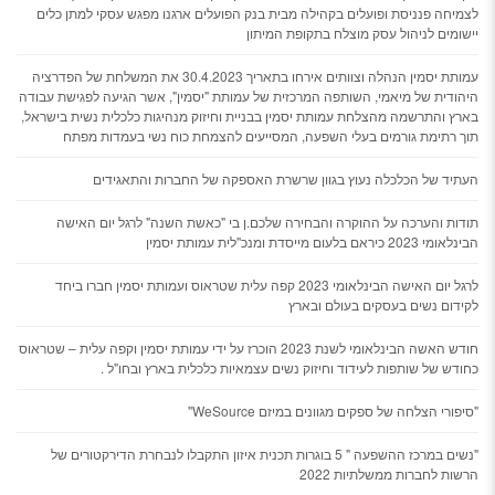
לצמיחה פנניסת ופועלים בקהילה מבית בנק הפועלים ארגנו מפגש עסקי למתן כלים
יישומים לניהול עסק מוצלח בתקופת המיתון
עמותת יסמין הנהלה וצוותים אירחו בתאריך 30.4.2023 את המשלחת של הפדרציה
היהודית של מיאמי, השותפה המרכזית של עמותת "יסמין", אשר הגיעה לפגישת עבודה
בארץ והתרשמה מהצלחת עמותת יסמין בבניית וחיזוק מנהיגות כלכלית נשית בישראל,
תוך רתימת גורמים בעלי השפעה, המסייעים להצמחת כוח נשי בעמדות מפתח
העתיד של הכלכלה נעוץ בגוון שרשרת האספקה של החברות והתאגידים
תודות והערכה על ההוקרה והבחירה שלכם.ן בי "כאשת השנה" לרגל יום האישה
הבינלאומי 2023 כיראם בלעום מייסדת ומנכ"לית עמותת יסמין
לרגל יום האישה הבינלאומי 2023 קפה עלית שטראוס ועמותת יסמין חברו ביחד
לקידום נשים בעסקים בעולם ובארץ
חודש האשה הבינלאומי לשנת 2023 הוכרז על ידי עמותת יסמין וקפה עלית – שטראוס
כחודש של שותפות לעידוד וחיזוק נשים עצמאיות כלכלית בארץ ובחו"ל .
"סיפורי הצלחה של ספקים מגוונים במיזם WeSource"
"נשים במרכז ההשפעה " 5 בוגרות תכנית איזון התקבלו לנבחרת הדירקטורים של
הרשות לחברות ממשלתיות 2022