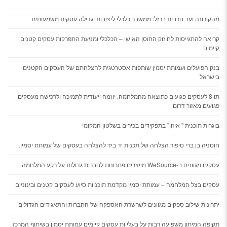
מהקורונה ועד חרבות ברזל: ממשבר כלכלי ליציבות וגדילה עסקית משמעותית
קריאה להתגייסות לחיזוק החוסן האישי – הכלכלי ומניעת התפרקות עסקים קטנים
קיימים
בנק הפועלים ועמותת יסמין שותפות אסטרטגית להצלחתם של העסקים הקטנים
בישראל
תו 8 לעסקים פגועים כתוצאה מהמלחמה, יוזמה ייעודית לתמיכה ולרכישה מעסקים
פגועים מאזור דרום
בוגרות תוכנית " איזון" בתפקידים בכירים בשלטון המקומי
חוסניה בן ברי סיפור הצלחה של תכנית יד ביד להצלחה בעסקים של עמותת יסמין.
עסקים מגוונים ב-WeSource מייצרים פתרונות לחברות גדולות על רקע המלחמה
עסקים בצל המלחמה – עמותת יסמין מקדמת תוכניות סיוע לעסקים קטנים ובינוניים
יתרונות שילוב ספקים מגוונים לשרשרת האספקה של החברות והתאגידים הגדולים
תקופה המיתון משפיעה רבות על בעלי.ות עסקים קיימים עמותת יסמין בשיתוף המרכז