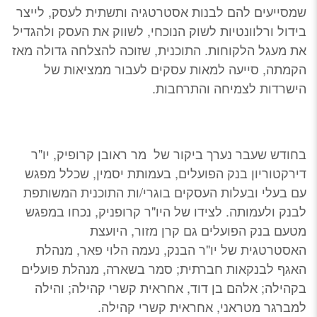
שמסייעים להם לבנות אסטרטגיה ותשתית לעסק, לייצר
בידול ורלוונטיות לשוק הנוכחי, לשווק את העסק ולהגדיל
את מעגל הלקוחות. התוכנית, שזוכה להצלחה גדולה מאז
הקמתה, סייעה למאות עסקים לעבור ממציאות של
הישרדות לצמיחה והתרחבות.
בחודש שעבר נערך ביקור של מר ראובן קרופיק, יו"ר
דירקטוריון בנק הפועלים, בעמותת יסמין, שכלל מפגש
עם בעלי ובעלות העסקים בוגרי/ות התוכנית המשותפת
לבנק ולעמותה. לצידו של היו"ר קרופניק, נכחו במפגש
מטעם בנק הפועלים גם קרן מזור, היועצת
האסטרטגית של יו"ר הבנק, נעמה הלוי פאר, מנהלת
האגף לבנקאות חברתית; סמר בשארה, מנהלת פועלים
בקהילה; אלהם בן דוד, אחראית קשרי קהילה; והילה
למברגר מטראני, אחראית קשרי קהילה.