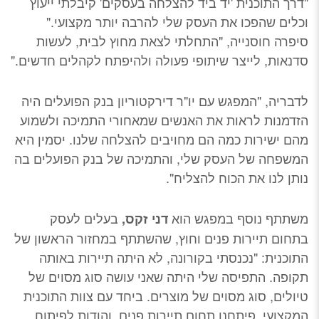
"דרך התוכנית 'יד ביד להצלחה בעסקים' קיבלתי ייעוץ
וכלים שהפכו את העסק שלי להרבה יותר מקצועי."
סיפרה חוסנייה, "התחלתי לצאת מחוץ לבית, לעשות
סדנאות, לייצר שיתופי פעולה ולהיפתח לקהלים חדשים."
לדבריה, "המפגש עם יו"ר דירקטוריון בנק הפועלים היה
הזדמנות לראות את האנשים שמאחורי התמיכה ולשמוע
מהם ישירות כמה הם מחויבים להצלחה שלנו. יסמין היא
המשפחה של העסק שלי, והתמיכה של בנק הפועלים בה
נותן לנו את הכוח להצליח".
משתתף נוסף במפגש הוא
בעלים לעסק
דני זקס,
בתחום תיירות פנים וחוץ, שהשתתף במחזור הראשון של
התוכנית: "נכנסתי בקורונה, לא היתה תיירות באותה
תקופה. התפיסה שלי היתה שאני עושה סוג מסוים של
טיולים, סוג מסוים של מוצרים. ביחד עם צוות התוכנית
המקצועי פיתחנו תחום תיירות פנים, והודות לפיתוח