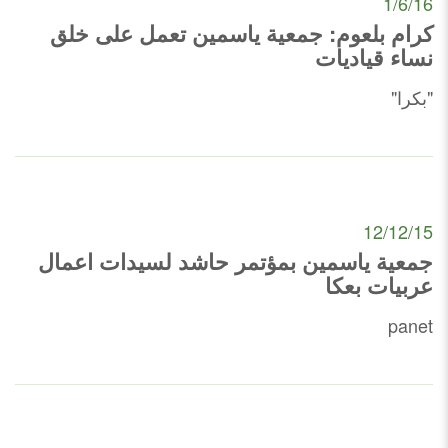
1/6/16
كرام بلعوم: جمعية ياسمين تعمل على خلق
نساء قياديات
"بكرا"
12/12/15
جمعية ياسمين بمؤتمر حاشد لسيدات اعمال
عربيات بعكا
panet