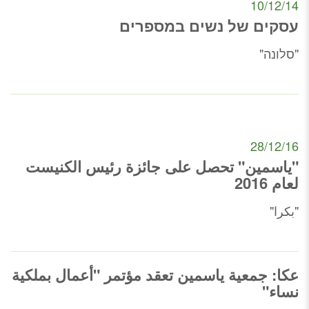
10/12/14
עסקים של נשים במספרים
"סלונה"
28/12/16
"ياسمين" تحصل على جائزة رئيس الكنيست
لعام 2016
"بكرا"
عكا: جمعية ياسمين تعقد مؤتمر "أعمال بملكية
نساء"