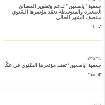
جمعية "ياسمين" لدعم وتطوير المصالح
الصغيرة والمتوسطة تعقد مؤتمرها السّنوي
منتصف الشهر الحالي
"بلدنا"
2/12/15
جمعية ‘ياسمين‘ تعقد مؤتمرها السّنوي في عكّا
"panet"