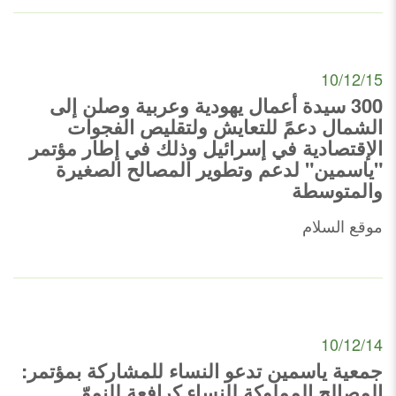
10/12/15
300 سيدة أعمال يهودية وعربية وصلن إلى
الشمال دعمً للتعايش ولتقليص الفجوات
الإقتصادية في إسرائيل وذلك في إطار مؤتمر
"ياسمين" لدعم وتطوير المصالح الصغيرة
والمتوسطة
موقع السلام
10/12/14
جمعية ياسمين تدعو النساء للمشاركة بمؤتمر:
المصالح المملوكة للنساء كرافعة للنموّ