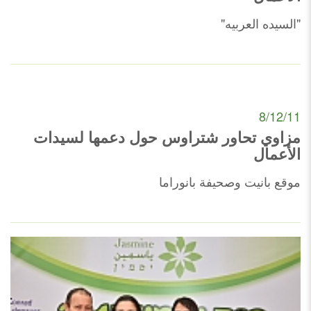
"السيده العربيه"
8/12/11
مزاوي تحاور شتراوس حول دعمها لسيدات
الأعمال
موقع بانيت وصحيفة بانوراما