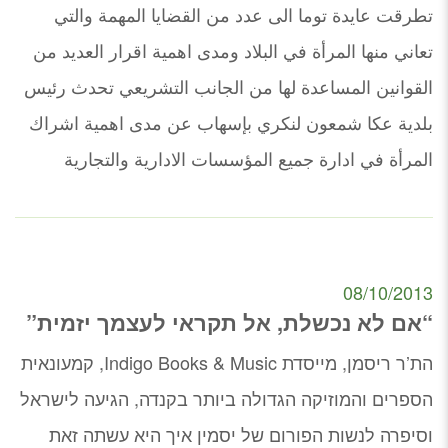
تطرقت عايدة توما الى عدد من القضايا المهمة والتي
تعاني منها المرأة في البلاد ومدى اهمية اقرار العديد من
القوانين المساعدة لها من الجانب التشريعي تحدث رئيس
بلدية عكا شمعون لنكري بإسهاب عن مدى اهمية اشراك
المرأة في ادارة جميع المؤسسات الادارية والتجارية
08/10/2013
“אם לא נכשלת, אל תקראי לעצמך יזמית”
הת’ר ריסמן, מייסדת Indigo Books & Music, קמעונאית
הספרים והמוזיקה הגדולה ביותר בקנדה, הגיעה לישראל
וסיפרה לנשות הפורום של יסמין איך היא עשתה זאת