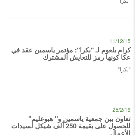
"بكرا"
11/12/15
كرام بلعوم لـ "بكرا": مؤتمر ياسمين عقد في
عكا كونها رمز للتعايش المشترك
"بكرا"
25/2/16
تعاون بين جمعية ياسمين و" هبوعليم"
للحصول على بقيمة 250 ألف شيكل لسيدات
الأعمال