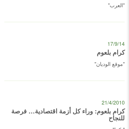
"العرب"
17/9/14
كرام بلعوم
"موقع الوديان"
21/4/2010
كرام بلعوم: وراء كل أزمة اقتصادية… فرصة
للنجاح