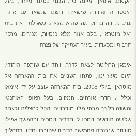
הקסום. אימאן דמיינה בית הבנוי בסגנון מיוחד, בעל
היסטוריה ואווירה שישאירו רושם שנשאר גם אחרי
עזיבתו. וזה בדיוק מה שהיא מצאה, כשגילתה את בית
"אל מוטראן", בלב אזור מלא כנסיות, מנזרים, מרכזי
תרבות ומסעדות, בעיר העתיקה של נצרת.
אימאן החליטה לצאת לדרך, ויחד עם שותפה היהודי,
היזם מעוז ינון, פתחו השניים את בית ההארחה אל
מוטראן, ביולי 2008. בית ההארחה עוצב על ידי אימאן
וכלל 7 חדרי אורחים. המקום, בעל האופי האותנטי
והשונה כל כך מבתי מלון מודרניים, החל להצליח ולאחר
שלושה חודשים נוספו לו חדרים נוספים ובהמשך אפילו
סוויטה שנבנתה מחמישה חדרים שחוברו יחדיו. בתהליך