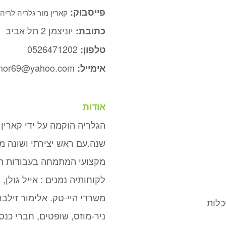
פייסבוק:
קארין מור גלריה לריה
יוניצמן 2 תל אביב
כתובת:
0526471202
טלפון:
nmor69@yahoo.com
אימייל:
אודות
שנה.עם ראש יצירתי ושונה מ
מקצועי המתמחה בעבודות תכנ
לקוחותיה נמנים : אייל גולן, ת
משרדי היי-טק. אלימור זילברמ
כלות
ניר-מוזס, שופטים, חברי כנס