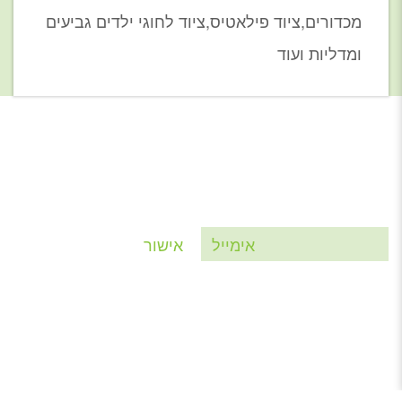
מכדורים,ציוד פילאטיס,ציוד לחוגי ילדים גביעים
ומדליות ועוד
הרשמי לניוזלטר של יסמין
צרי איתנו קשר
טלפון: 09-7433999
פקס: 09-7736825
jasmine@jasmine.org.il