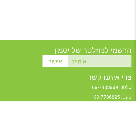
הרשמי לניוזלטר של יסמין
צרי איתנו קשר
טלפון: 09-7433999
פקס: 09-7736825
jasmine@jasmine.org.il
כל הזכויות שמורות ל"יסמין" 2026
Design:
Dana Arnon
| Development:
Relsites